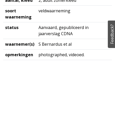
aantal, kleed
2, adult zomerkleed
soort
veldwaarneming
waarneming
Feedback?
status
Aanvaard, gepubliceerd in
jaarverslag CDNA
waarnemer(s)
S Bernardus et al
opmerkingen
photographed, videoed.