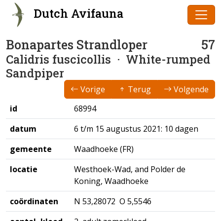
Dutch Avifauna
Bonapartes Strandloper
57
Calidris fuscicollis
· White-rumped
Sandpiper
Vorige
Terug
Volgende
id
68994
datum
6 t/m 15 augustus 2021: 10 dagen
gemeente
Waadhoeke (FR)
locatie
Westhoek-Wad, and Polder de
Koning, Waadhoeke
coördinaten
N 53,28072 O 5,5546