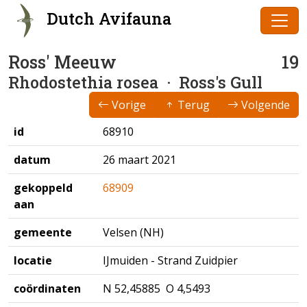
Dutch Avifauna
Ross' Meeuw
19
Rhodostethia rosea
· Ross's Gull
Vorige
Terug
Volgende
id
68910
datum
26 maart 2021
gekoppeld
68909
aan
gemeente
Velsen (NH)
locatie
IJmuiden - Strand Zuidpier
coördinaten
N 52,45885 O 4,5493