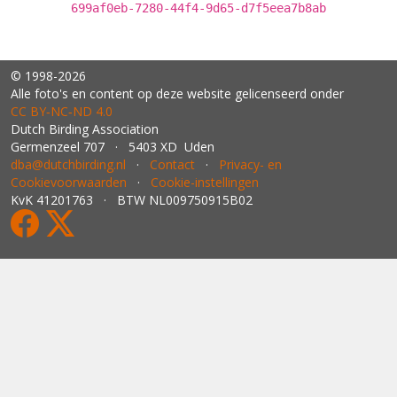
699af0eb-7280-44f4-9d65-d7f5eea7b8ab
© 1998-2026
Alle foto's en content op deze website gelicenseerd onder
CC BY‑NC‑ND 4.0
Dutch Birding Association
Germenzeel 707 · 5403 XD Uden
dba@dutchbirding.nl
·
Contact
·
Privacy- en
Cookievoorwaarden
·
Cookie-instellingen
KvK 41201763 · BTW NL009750915B02