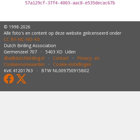
57a129cf-37f4-4003-aac8-e535decac67b
© 1998-2026
Alle foto's en content op deze website gelicenseerd onder
CC BY‑NC‑ND 4.0
Dutch Birding Association
Germenzeel 707 · 5403 XD Uden
dba@dutchbirding.nl
·
Contact
·
Privacy- en
Cookievoorwaarden
·
Cookie-instellingen
KvK 41201763 · BTW NL009750915B02