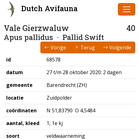
Dutch Avifauna
Vale Gierzwaluw
40
Apus pallidus
· Pallid Swift
Vorige
Terug
Volgende
id
68578
datum
27 t/m 28 oktober 2020: 2 dagen
gemeente
Barendrecht (ZH)
locatie
Zuidpolder
coördinaten
N 51,83790 O 4,5484
aantal, kleed
1, 1e kj
soort
veldwaarneming