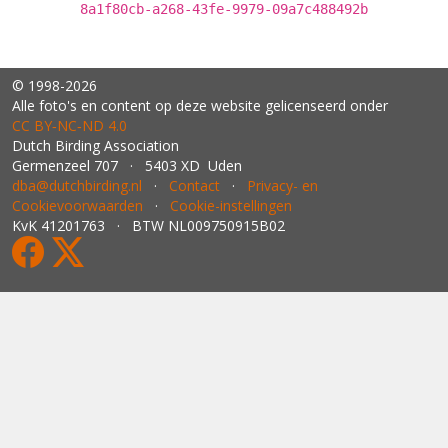
8a1f80cb-a268-43fe-9979-09a7c488492b
© 1998-2026
Alle foto's en content op deze website gelicenseerd onder
CC BY‑NC‑ND 4.0
Dutch Birding Association
Germenzeel 707 · 5403 XD Uden
dba@dutchbirding.nl
·
Contact
·
Privacy- en
Cookievoorwaarden
·
Cookie-instellingen
KvK 41201763 · BTW NL009750915B02