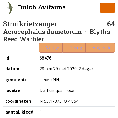
Dutch Avifauna
Struikrietzanger
64
Acrocephalus dumetorum
· Blyth's
Reed Warbler
Vorige
Terug
Volgende
id
68476
datum
28 t/m 29 mei 2020: 2 dagen
gemeente
Texel (NH)
locatie
De Tuintjes, Texel
coördinaten
N 53,17875 O 4,8541
aantal, kleed
1