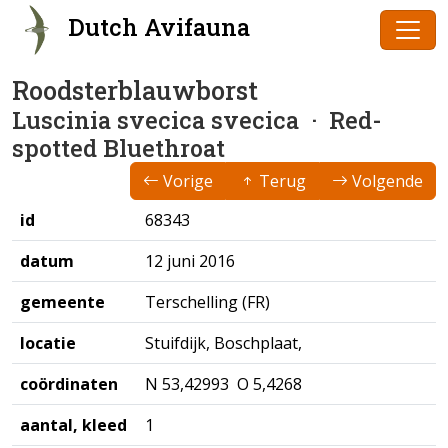
Dutch Avifauna
Roodsterblauwborst
Luscinia svecica svecica
· Red-
spotted Bluethroat
Vorige
Terug
Volgende
id
68343
datum
12 juni 2016
gemeente
Terschelling (FR)
locatie
Stuifdijk, Boschplaat,
coördinaten
N 53,42993 O 5,4268
aantal, kleed
1