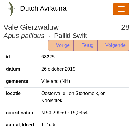
Dutch Avifauna
Vale Gierzwaluw
28
Apus pallidus
· Pallid Swift
Vorige
Terug
Volgende
id
68225
datum
26 oktober 2019
gemeente
Vlieland (NH)
locatie
Oostervallei, en Stortemelk, en
Kooisplek,
coördinaten
N 53,29950 O 5,0354
aantal, kleed
1, 1e kj