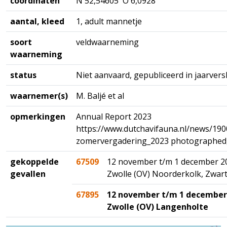
coördinaten
N 52,54605 O 6,0928
aantal, kleed
1, adult mannetje
soort
veldwaarneming
waarneming
status
Niet aanvaard, gepubliceerd in jaarver
waarnemer(s)
M. Baljé et al
opmerkingen
Annual Report 2023
https://www.dutchavifauna.nl/news/190
zomervergadering_2023 photographed,
gekoppelde
67509
12 november t/m 1 december 2
gevallen
Zwolle (OV) Noorderkolk, Zwar
67895
12 november t/m 1 december
Zwolle (OV) Langenholte