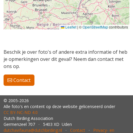
Leaflet
|
©
OpenStreetMap
contributors
Beschik je over foto's of andere extra informatie of heb
je opmerkingen over dit geval? Neem dan contact met
ons op.
Contact
© 2005-2026
Alle foto's en content op deze website gelicenseerd onder
CC BY‑NC‑ND 4.0
Dutch Birding Association
Germenzeel 707 · 5403 XD Uden
dutchavifauna@dutchbirding.nl
·
Contact
·
Privacy- en