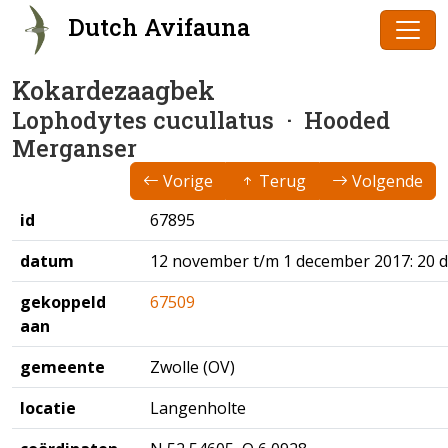
Dutch Avifauna
Kokardezaagbek
Lophodytes cucullatus
· Hooded
Merganser
Vorige
Terug
Volgende
id
67895
datum
12 november t/m 1 december 2017: 20 
gekoppeld
67509
aan
gemeente
Zwolle (OV)
locatie
Langenholte