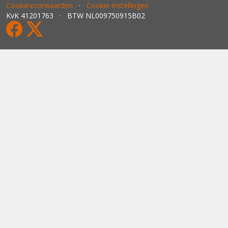
Cookievoorwaarden
·
Cookie-instellingen
KvK 41201763 · BTW NL009750915B02