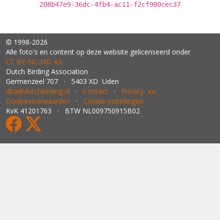
208b47e9-36dc-4fb4-ac11-f2cf980cec37
© 1998-2026
Alle foto's en content op deze website gelicenseerd onder
CC BY‑NC‑ND 4.0
Dutch Birding Association
Germenzeel 707 · 5403 XD Uden
dba@dutchbirding.nl
·
Contact
·
Privacy- en
Cookievoorwaarden
·
Cookie-instellingen
KvK 41201763 · BTW NL009750915B02