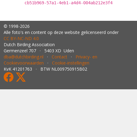
cb51b969-57a1-4eb1-a4d4-004ab212e3f4
© 1998-2026
Alle foto's en content op deze website gelicenseerd onder
CC BY‑NC‑ND 4.0
Dutch Birding Association
Germenzeel 707 · 5403 XD Uden
dba@dutchbirding.nl
·
Contact
·
Privacy- en
Cookievoorwaarden
·
Cookie-instellingen
KvK 41201763 · BTW NL009750915B02