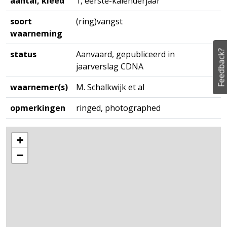
aantal, kleed
1, eerste-kalenderjaar
soort
(ring)vangst
waarneming
Feedback?
status
Aanvaard, gepubliceerd in
jaarverslag CDNA
waarnemer(s)
M. Schalkwijk et al
opmerkingen
ringed, photographed
+
−