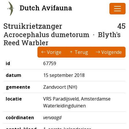
Dutch Avifauna
Struikrietzanger
45
Acrocephalus dumetorum
· Blyth's
Reed Warbler
Vorige
Terug
Volgende
id
67759
datum
15 september 2018
gemeente
Zandvoort (NH)
locatie
VRS Paradijsveld, Amsterdamse
Waterleidingduinen
coördinaten
vervaagd