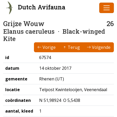
Dutch Avifauna
Grijze Wouw
26
Elanus caeruleus
· Black-winged
Kite
Vorige
Terug
Volgende
id
67574
datum
14 oktober 2017
gemeente
Rhenen (UT)
locatie
Telpost Kwintelooijen, Veenendaal
coördinaten
N 51,98924 O 5,5438
aantal, kleed
1