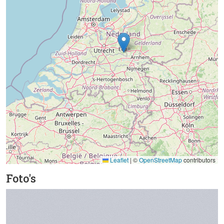
Leaflet
|
©
OpenStreetMap
contributors
Foto's