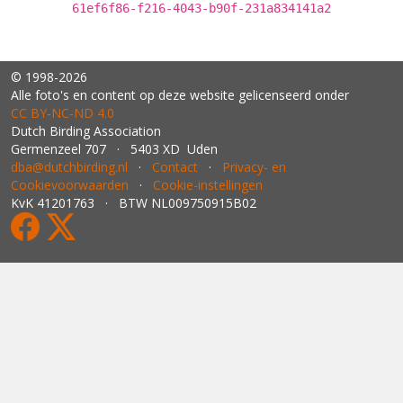
61ef6f86-f216-4043-b90f-231a834141a2
© 1998-2026
Alle foto's en content op deze website gelicenseerd onder
CC BY‑NC‑ND 4.0
Dutch Birding Association
Germenzeel 707 · 5403 XD Uden
dba@dutchbirding.nl
·
Contact
·
Privacy- en
Cookievoorwaarden
·
Cookie-instellingen
KvK 41201763 · BTW NL009750915B02