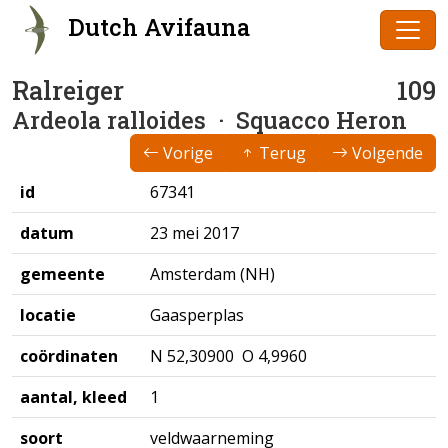
Dutch Avifauna
Ralreiger
109
Ardeola ralloides
· Squacco Heron
Vorige
Terug
Volgende
id
67341
datum
23 mei 2017
gemeente
Amsterdam (NH)
locatie
Gaasperplas
coördinaten
N 52,30900 O 4,9960
aantal, kleed
1
soort
veldwaarneming