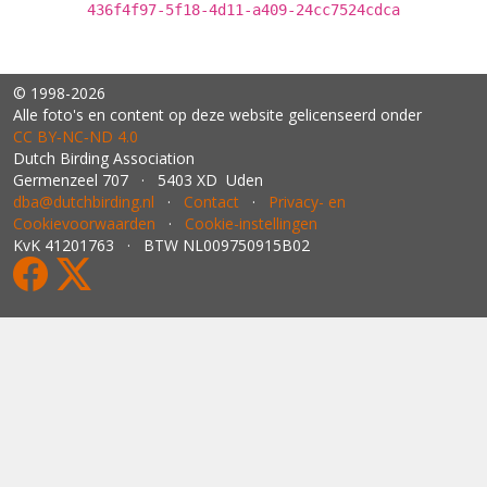
436f4f97-5f18-4d11-a409-24cc7524cdca
© 1998-2026
Alle foto's en content op deze website gelicenseerd onder
CC BY‑NC‑ND 4.0
Dutch Birding Association
Germenzeel 707 · 5403 XD Uden
dba@dutchbirding.nl
·
Contact
·
Privacy- en
Cookievoorwaarden
·
Cookie-instellingen
KvK 41201763 · BTW NL009750915B02