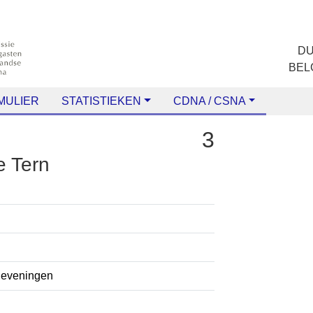
ULIER
STATISTIEKEN
CDNA / CSNA
3
te Tern
+
−
cheveningen