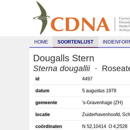
HOME
SOORTENLIJST
INDIENFORM
Dougalls Stern
Sterna dougallii
· Rosea
id
4497
datum
5 augustus 1978
gemeente
's-Gravenhage (ZH)
locatie
Zuiderhavenhoofd, S
coördinaten
N 52,10414 O 4,2528