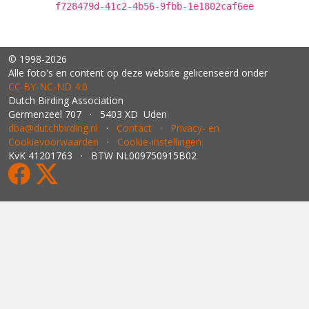
f728479d-41c2-4b56-9fbb-1e1802caf6ee
© 1998-2026
Alle foto's en content op deze website gelicenseerd onder
CC BY‑NC‑ND 4.0
Dutch Birding Association
Germenzeel 707 · 5403 XD Uden
dba@dutchbirding.nl
·
Contact
·
Privacy- en
Cookievoorwaarden
·
Cookie-instellingen
KvK 41201763 · BTW NL009750915B02