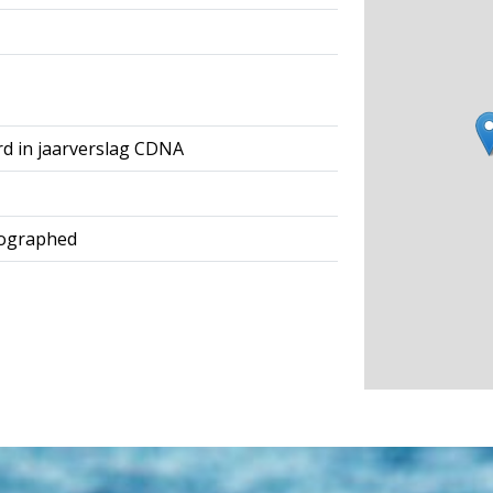
rd in jaarverslag CDNA
tographed