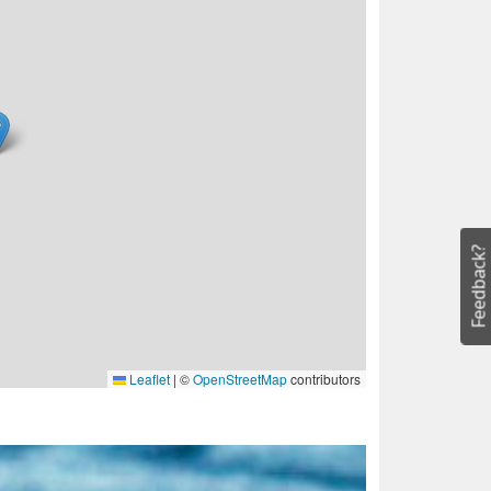
Feedback?
Leaflet
|
©
OpenStreetMap
contributors