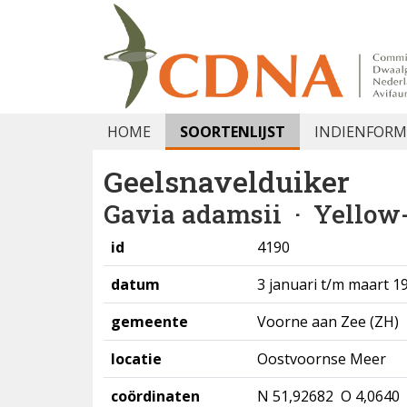
HOME
SOORTENLIJST
INDIENFORM
Geelsnavelduiker
Gavia adamsii
· Yellow-
id
4190
datum
3 januari t/m maart 1
gemeente
Voorne aan Zee (ZH)
locatie
Oostvoornse Meer
coördinaten
N 51,92682 O 4,0640