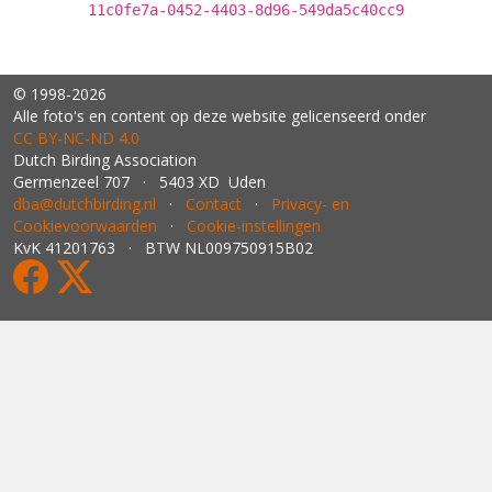
11c0fe7a-0452-4403-8d96-549da5c40cc9
© 1998-2026
Alle foto's en content op deze website gelicenseerd onder
CC BY‑NC‑ND 4.0
Dutch Birding Association
Germenzeel 707 · 5403 XD Uden
dba@dutchbirding.nl
·
Contact
·
Privacy- en
Cookievoorwaarden
·
Cookie-instellingen
KvK 41201763 · BTW NL009750915B02