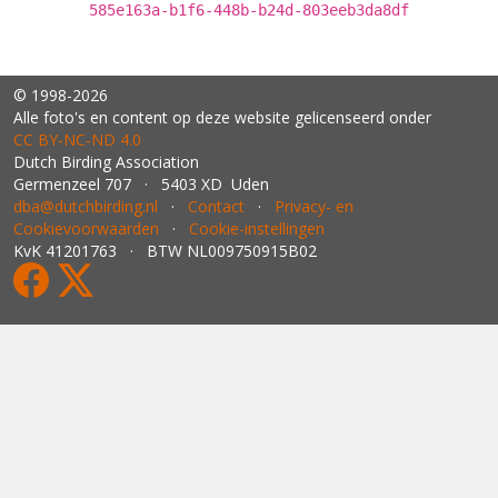
585e163a-b1f6-448b-b24d-803eeb3da8df
© 1998-2026
Alle foto's en content op deze website gelicenseerd onder
CC BY‑NC‑ND 4.0
Dutch Birding Association
Germenzeel 707 · 5403 XD Uden
dba@dutchbirding.nl
·
Contact
·
Privacy- en
Cookievoorwaarden
·
Cookie-instellingen
KvK 41201763 · BTW NL009750915B02