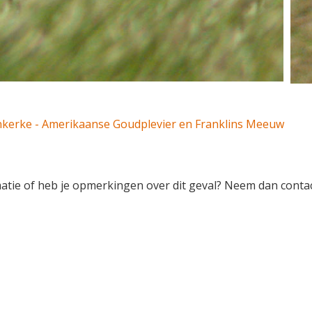
senkerke - Amerikaanse Goudplevier en Franklins Meeuw
rmatie of heb je opmerkingen over dit geval? Neem dan conta