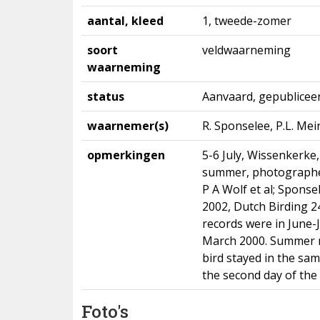
aantal, kleed
1, tweede-zomer
soort
veldwaarneming
waarneming
status
Aanvaard, gepublicee
waarnemer(s)
R. Sponselee, P.L. Mein
opmerkingen
5-6 July, Wissenkerke
summer, photographed
P A Wolf et al; Sponse
2002, Dutch Birding 24
records were in June-
March 2000. Summer m
bird stayed in the sam
the second day of the 
Foto's