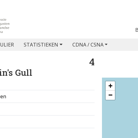
ULIER
STATISTIEKEN
CDNA / CSNA
4
n's Gull
+
−
gen