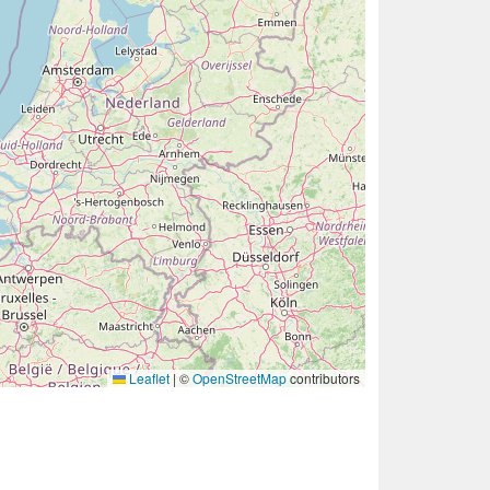
Leaflet
|
©
OpenStreetMap
contributors