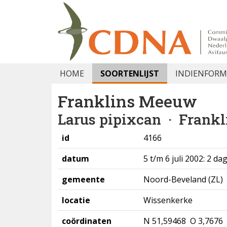
HOME
SOORTENLIJST
INDIENFORM
Franklins Meeuw
Larus pipixcan
· Frankli
id
4166
datum
5 t/m 6 juli 2002: 2 da
gemeente
Noord-Beveland (ZL)
locatie
Wissenkerke
coördinaten
N 51,59468 O 3,7676