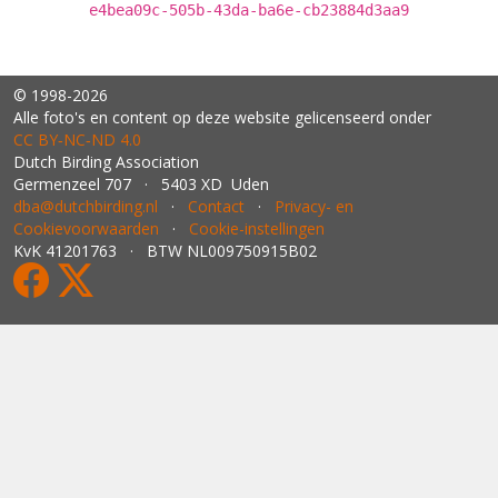
e4bea09c-505b-43da-ba6e-cb23884d3aa9
© 1998-2026
Alle foto's en content op deze website gelicenseerd onder
CC BY‑NC‑ND 4.0
Dutch Birding Association
Germenzeel 707 · 5403 XD Uden
dba@dutchbirding.nl
·
Contact
·
Privacy- en
Cookievoorwaarden
·
Cookie-instellingen
KvK 41201763 · BTW NL009750915B02