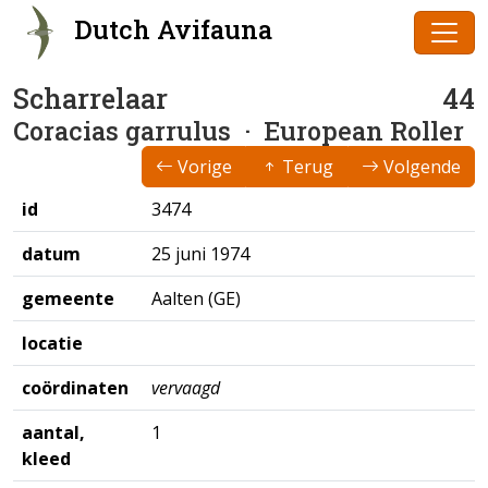
Dutch Avifauna
Scharrelaar
44
Coracias garrulus
· European Roller
Vorige
Terug
Volgende
id
3474
datum
25 juni 1974
gemeente
Aalten (GE)
locatie
coördinaten
vervaagd
aantal,
1
kleed