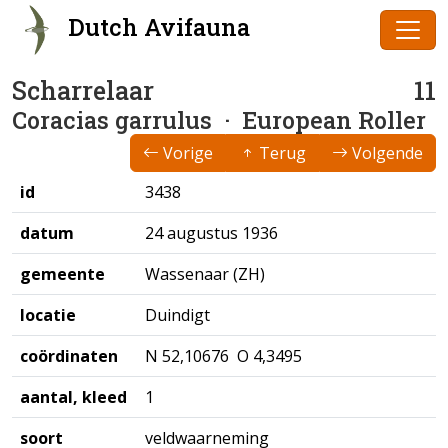
Dutch Avifauna
Scharrelaar
11
Coracias garrulus
· European Roller
Vorige
Terug
Volgende
id
3438
datum
24 augustus 1936
gemeente
Wassenaar (ZH)
locatie
Duindigt
coördinaten
N 52,10676 O 4,3495
aantal, kleed
1
soort
veldwaarneming