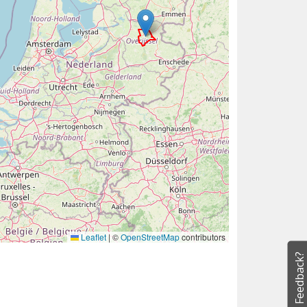
Leaflet
|
©
OpenStreetMap
contributors
Feedback?