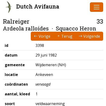
Dutch Avifauna
Ralreiger
33
Ardeola ralloides
· Squacco Heron
Vorige
Terug
Volgende
id
3398
datum
29 juni 1982
gemeente
Wijdemeren (NH)
locatie
Ankeveen
coördinaten
vervaagd
aantal, kleed
1
soort
veldwaarneming