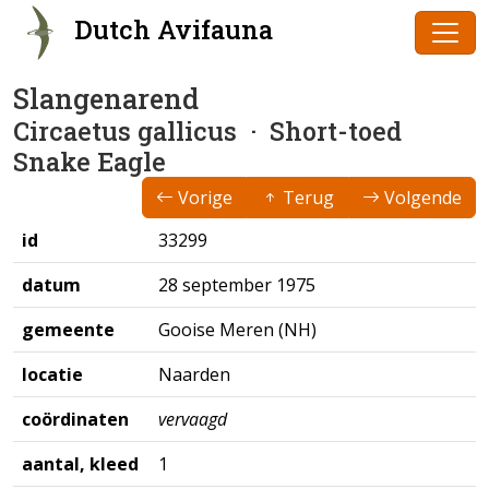
Dutch Avifauna
Slangenarend
Circaetus gallicus
· Short-toed
Snake Eagle
Vorige
Terug
Volgende
id
33299
datum
28 september 1975
gemeente
Gooise Meren (NH)
locatie
Naarden
coördinaten
vervaagd
aantal, kleed
1