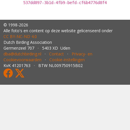
537dd897-3b1d-4fb9-befd-cf6b4776d8f4
© 1998-2026
Alle foto's en content op deze website gelicenseerd onder
CC BY‑NC‑ND 4.0
Dutch Birding Association
Germenzeel 707 · 5403 XD Uden
dba@dutchbirding.nl
·
Contact
·
Privacy- en
Cookievoorwaarden
·
Cookie-instellingen
KvK 41201763 · BTW NL009750915B02