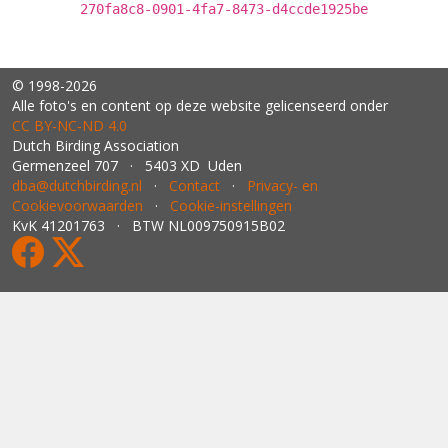
270fa8c8-0901-4fa7-8473-d4ccde1925be
© 1998-2026
Alle foto's en content op deze website gelicenseerd onder
CC BY‑NC‑ND 4.0
Dutch Birding Association
Germenzeel 707 · 5403 XD Uden
dba@dutchbirding.nl
·
Contact
·
Privacy- en
Cookievoorwaarden
·
Cookie-instellingen
KvK 41201763 · BTW NL009750915B02