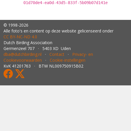
01d70de4-ea0d-43d5-833f-5b09b07d141e
© 1998-2026
Alle foto's en content op deze website gelicenseerd onder
CC BY‑NC‑ND 4.0
Dutch Birding Association
Germenzeel 707 · 5403 XD Uden
dba@dutchbirding.nl
·
Contact
·
Privacy- en
Cookievoorwaarden
·
Cookie-instellingen
KvK 41201763 · BTW NL009750915B02