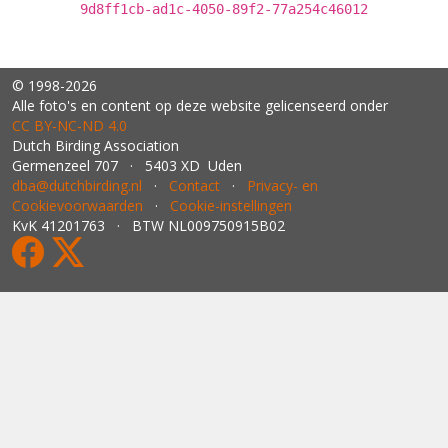
9d8ff1cb-ad1c-4050-89f2-77a254c46012
© 1998-2026
Alle foto's en content op deze website gelicenseerd onder
CC BY‑NC‑ND 4.0
Dutch Birding Association
Germenzeel 707 · 5403 XD Uden
dba@dutchbirding.nl
·
Contact
·
Privacy- en
Cookievoorwaarden
·
Cookie-instellingen
KvK 41201763 · BTW NL009750915B02