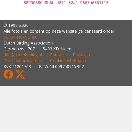
88950880-8b6b-4871-82a1-5663a6361f13
© 1998-2026
Alle foto's en content op deze website gelicenseerd onder
CC BY‑NC‑ND 4.0
Dutch Birding Association
Germenzeel 707 · 5403 XD Uden
dba@dutchbirding.nl
·
Contact
·
Privacy- en
Cookievoorwaarden
·
Cookie-instellingen
KvK 41201763 · BTW NL009750915B02