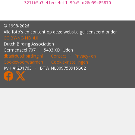
321fb5a7-4fee-4cf1-99a5-d26e59c85870
© 1998-2026
Alle foto's en content op deze website gelicenseerd onder
CC BY‑NC‑ND 4.0
Dutch Birding Association
Germenzeel 707 · 5403 XD Uden
dba@dutchbirding.nl
·
Contact
·
Privacy- en
Cookievoorwaarden
·
Cookie-instellingen
KvK 41201763 · BTW NL009750915B02