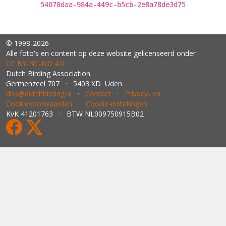
54078daa-984a-449c-b5cb-2e8a78de3d75
© 1998-2026
Alle foto's en content op deze website gelicenseerd onder
CC BY‑NC‑ND 4.0
Dutch Birding Association
Germenzeel 707 · 5403 XD Uden
dba@dutchbirding.nl
·
Contact
·
Privacy- en
Cookievoorwaarden
·
Cookie-instellingen
KvK 41201763 · BTW NL009750915B02