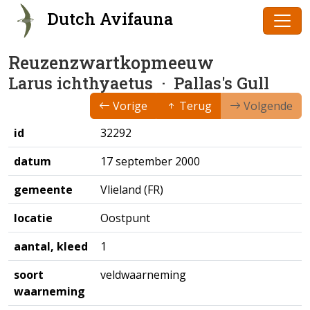
Dutch Avifauna
Reuzenzwartkopmeeuw
Larus ichthyaetus
· Pallas's Gull
Vorige
Terug
Volgende
id
32292
datum
17 september 2000
gemeente
Vlieland (FR)
locatie
Oostpunt
aantal, kleed
1
soort
veldwaarneming
waarneming