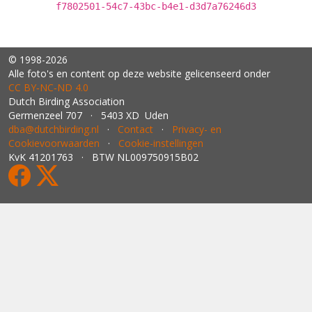
f7802501-54c7-43bc-b4e1-d3d7a76246d3
© 1998-2026
Alle foto's en content op deze website gelicenseerd onder
CC BY‑NC‑ND 4.0
Dutch Birding Association
Germenzeel 707 · 5403 XD Uden
dba@dutchbirding.nl
·
Contact
·
Privacy- en
Cookievoorwaarden
·
Cookie-instellingen
KvK 41201763 · BTW NL009750915B02