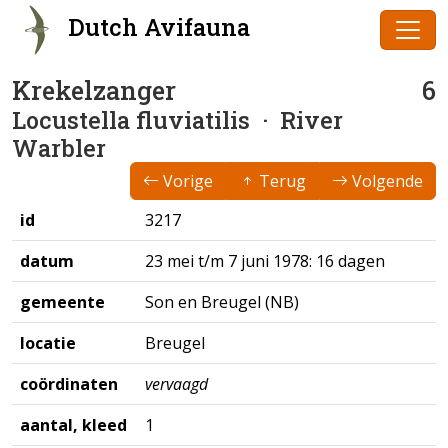
Dutch Avifauna
Krekelzanger
6
Locustella fluviatilis
· River
Warbler
Vorige
Terug
Volgende
id
3217
datum
23 mei t/m 7 juni 1978: 16 dagen
gemeente
Son en Breugel (NB)
locatie
Breugel
coördinaten
vervaagd
aantal, kleed
1