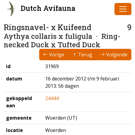
Dutch Avifauna
Ringsnavel- x Kuifeend
9
Aythya collaris x fuligula
· Ring-
necked Duck x Tufted Duck
Vorige
Terug
Volgende
id
31969
datum
16 december 2012 t/m 9 februari
2013: 56 dagen
gekoppeld
24444
aan
gemeente
Woerden (UT)
locatie
Woerden