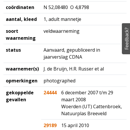
coördinaten
N 52,08480 O 4,8798
aantal, kleed
1, adult mannetje
Feedback?
soort
veldwaarneming
waarneming
status
Aanvaard, gepubliceerd in
jaarverslag CDNA
waarnemer(s)
J. de Bruijn, H.R. Russer et al
opmerkingen
photographed
gekoppelde
24444
6 december 2007 t/m 29
gevallen
maart 2008
Woerden (UT) Cattenbroek,
Natuurplas Breeveld
29189
15 april 2010