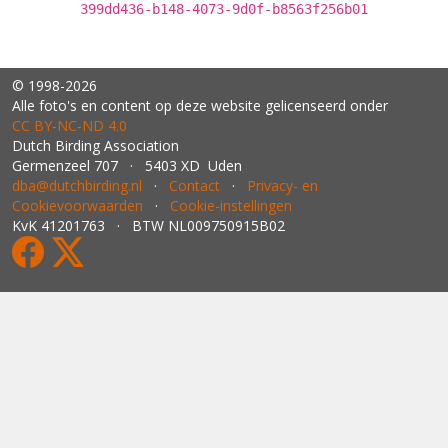
399dd436-b148-4073-9d0f-b8563f256b01
© 1998-2026
Alle foto's en content op deze website gelicenseerd onder
CC BY‑NC‑ND 4.0
Dutch Birding Association
Germenzeel 707 · 5403 XD Uden
dba@dutchbirding.nl
·
Contact
·
Privacy- en
Cookievoorwaarden
·
Cookie-instellingen
KvK 41201763 · BTW NL009750915B02