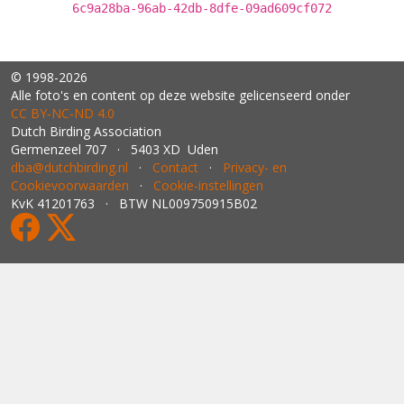
6c9a28ba-96ab-42db-8dfe-09ad609cf072
© 1998-2026
Alle foto's en content op deze website gelicenseerd onder
CC BY‑NC‑ND 4.0
Dutch Birding Association
Germenzeel 707 · 5403 XD Uden
dba@dutchbirding.nl
·
Contact
·
Privacy- en
Cookievoorwaarden
·
Cookie-instellingen
KvK 41201763 · BTW NL009750915B02