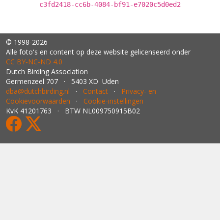
c3fd2418-cc6b-4084-bf91-e7020c5d0ed2
© 1998-2026
Alle foto's en content op deze website gelicenseerd onder
CC BY‑NC‑ND 4.0
Dutch Birding Association
Germenzeel 707 · 5403 XD Uden
dba@dutchbirding.nl
·
Contact
·
Privacy- en
Cookievoorwaarden
·
Cookie-instellingen
KvK 41201763 · BTW NL009750915B02