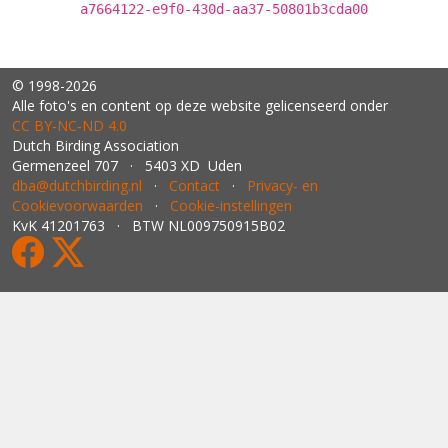
a7664122-e9f0-430d-aa37-50801b3cda00
© 1998-2026
Alle foto's en content op deze website gelicenseerd onder
CC BY‑NC‑ND 4.0
Dutch Birding Association
Germenzeel 707 · 5403 XD Uden
dba@dutchbirding.nl
·
Contact
·
Privacy- en
Cookievoorwaarden
·
Cookie-instellingen
KvK 41201763 · BTW NL009750915B02