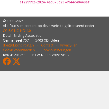
a1229992-2024-4ad3-8c23-d944c40440af
© 1998-2026
Alle foto's en content op deze website gelicenseerd onder
CC BY‑NC‑ND 4.0
Dutch Birding Association
Germenzeel 707 · 5403 XD Uden
dba@dutchbirding.nl
·
Contact
·
Privacy- en
Cookievoorwaarden
·
Cookie-instellingen
KvK 41201763 · BTW NL009750915B02