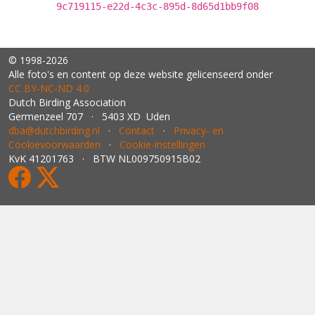
9c719115-e22d-4c3c-895d-8d65d1bb9f08
© 1998-2026
Alle foto's en content op deze website gelicenseerd onder
CC BY‑NC‑ND 4.0
Dutch Birding Association
Germenzeel 707 · 5403 XD Uden
dba@dutchbirding.nl
·
Contact
·
Privacy- en
Cookievoorwaarden
·
Cookie-instellingen
KvK 41201763 · BTW NL009750915B02