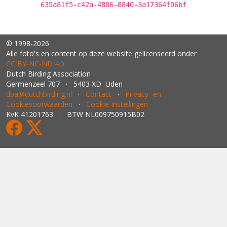
635a81f5-c42a-4806-8840-3a17364f06bf
© 1998-2026
Alle foto's en content op deze website gelicenseerd onder
CC BY‑NC‑ND 4.0
Dutch Birding Association
Germenzeel 707 · 5403 XD Uden
dba@dutchbirding.nl
·
Contact
·
Privacy- en
Cookievoorwaarden
·
Cookie-instellingen
KvK 41201763 · BTW NL009750915B02