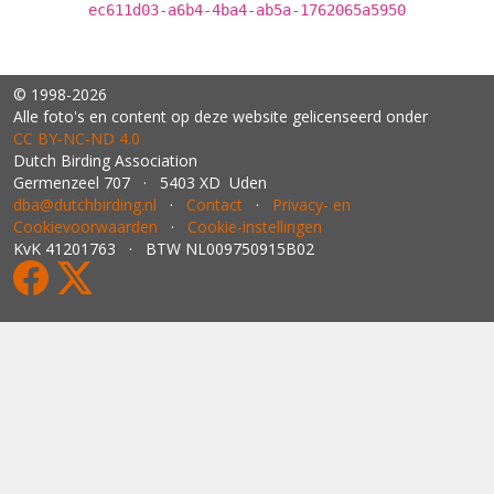
ec611d03-a6b4-4ba4-ab5a-1762065a5950
© 1998-2026
Alle foto's en content op deze website gelicenseerd onder
CC BY‑NC‑ND 4.0
Dutch Birding Association
Germenzeel 707 · 5403 XD Uden
dba@dutchbirding.nl
·
Contact
·
Privacy- en
Cookievoorwaarden
·
Cookie-instellingen
KvK 41201763 · BTW NL009750915B02