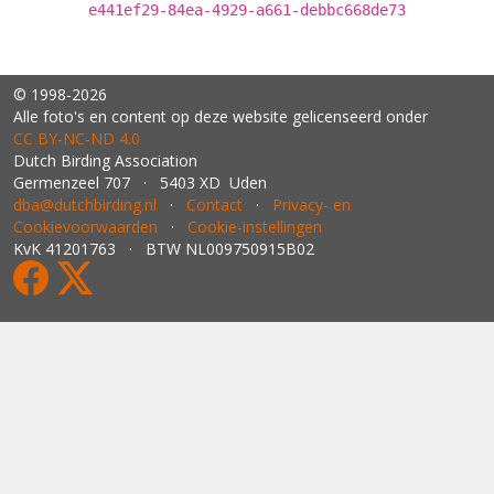
e441ef29-84ea-4929-a661-debbc668de73
© 1998-2026
Alle foto's en content op deze website gelicenseerd onder
CC BY‑NC‑ND 4.0
Dutch Birding Association
Germenzeel 707 · 5403 XD Uden
dba@dutchbirding.nl
·
Contact
·
Privacy- en
Cookievoorwaarden
·
Cookie-instellingen
KvK 41201763 · BTW NL009750915B02