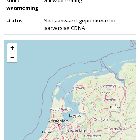
soort
veldwaarneming
waarneming
status
Niet aanvaard, gepubliceerd in
jaarverslag CDNA
+
−