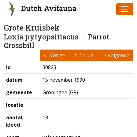
Dutch Avifauna
Grote Kruisbek
Loxia pytyopsittacus
· Parrot
Crossbill
Vorige
Terug
Volgende
id
30823
datum
15 november 1990
gemeente
Groningen (GR)
locatie
aantal,
13
kleed